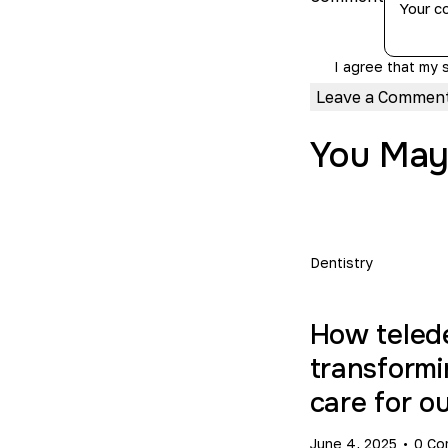
I agree that my 
You May
Dentistry
How telede
transform
care for ou
June 4, 2025
0
Co