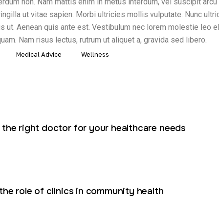
rdum non. Nam mattis enim in metus interdum, vel suscipit arcu p
 fringilla ut vitae sapien. Morbi ultricies mollis vulputate. Nunc ultr
sus ut. Aenean quis ante est. Vestibulum nec lorem molestie leo
uam. Nam risus lectus, rutrum ut aliquet a, gravida sed libero.
Medical Advice
Wellness
the right doctor for your healthcare needs
he role of clinics in community health