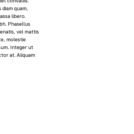
et convallis.
us diam quam,
assa libero.
ibh. Phasellus
natis, vel mattis
te, molestie
psum. Integer ut
ctor at. Aliquam