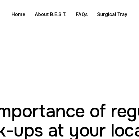
Home
About B.E.S.T.
FAQs
Surgical Tray
mportance of reg
-ups at your loc