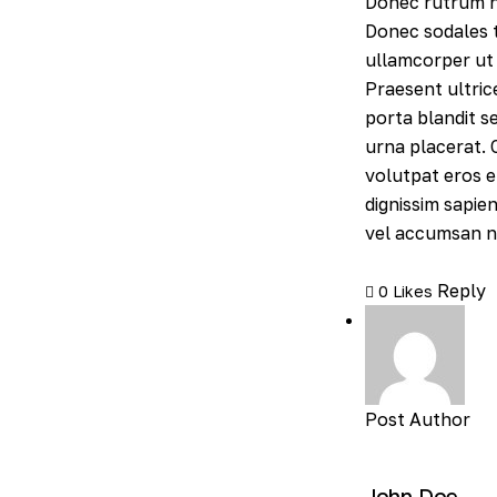
Donec rutrum nib
Donec sodales t
ullamcorper ut 
Praesent ultrice
porta blandit s
urna placerat. C
volutpat eros er
dignissim sapie
vel accumsan ni
Reply
0
Likes
Post Author
John Doe