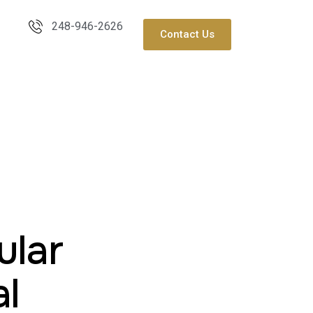
248-946-2626
Contact Us
ular
al