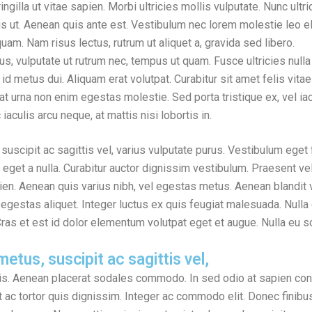
 fringilla ut vitae sapien. Morbi ultricies mollis vulputate. Nunc ultr
sus ut. Aenean quis ante est. Vestibulum nec lorem molestie leo
uam. Nam risus lectus, rutrum ut aliquet a, gravida sed libero.
 vulputate ut rutrum nec, tempus ut quam. Fusce ultricies nulla v
id metus dui. Aliquam erat volutpat. Curabitur sit amet felis vitae 
at urna non enim egestas molestie. Sed porta tristique ex, vel ia
aculis arcu neque, at mattis nisi lobortis in.
uscipit ac sagittis vel, varius vulputate purus. Vestibulum eget 
eget a nulla. Curabitur auctor dignissim vestibulum. Praesent vel
en. Aenean quis varius nibh, vel egestas metus. Aenean blandit va
gestas aliquet. Integer luctus ex quis feugiat malesuada. Nulla 
as et est id dolor elementum volutpat eget et augue. Nulla eu sol
etus, suscipit ac sagittis vel,
lis. Aenean placerat sodales commodo. In sed odio at sapien c
 ac tortor quis dignissim. Integer ac commodo elit. Donec finibus