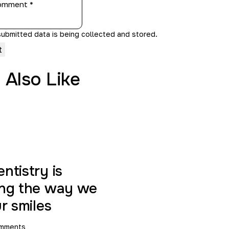
submitted data is being
collected and stored
.
 Also Like
ntistry is
ing the way we
r smiles
mments