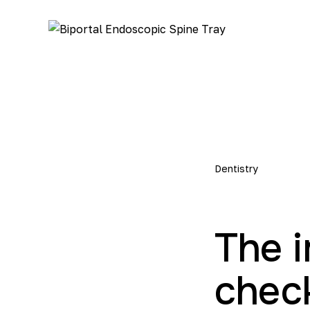
Dentistry
The i
check