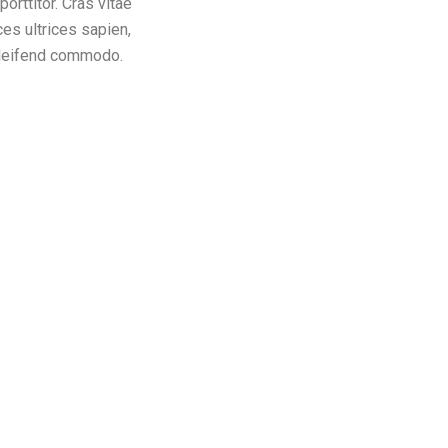
orttitor. Cras vitae
ices ultrices sapien,
 eleifend commodo.