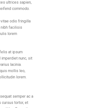
ices ultrices sapien,
 eleifend commodo.
itae odio fringilla
nibh facilisis
culis lorem
felis at ipsum
 imperdiet nunc, sit
rius lacinia.
quis mollis leo,
licitudin lorem.
onsequat semper ac a
 cursus tortor, et