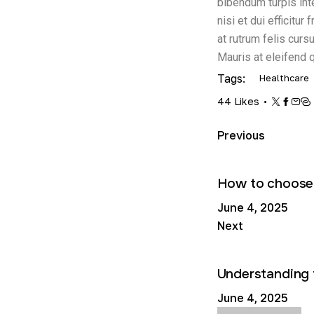
bibendum turpis inte
nisi et dui efficitur
at rutrum felis cur
Mauris at eleifend q
Tags:
Healthcare
44
Likes
Previous
How to choose 
June 4, 2025
Next
Understanding t
June 4, 2025