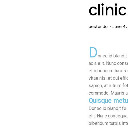
clinic
bestendo
June 4,
D
onec id blandi
ac a elit. Nunc cons
et bibendum turpis i
vitae nisi et dui eff
sapien, at rutrum f
commodo. Mauris at 
Quisque metu
Donec id blandit fe
elit. Nunc consequat
bibendum turpis inte