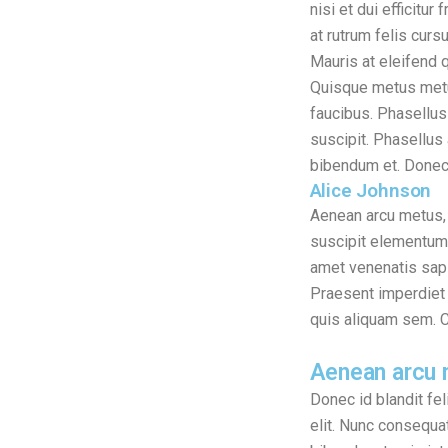
nisi et dui efficitur
at rutrum felis cur
Mauris at eleifend q
Quisque metus metus,
faucibus. Phasellus 
suscipit. Phasellus 
bibendum et. Donec i
Alice Johnson
Aenean arcu metus, s
suscipit elementum 
amet venenatis sapi
Praesent imperdiet e
quis aliquam sem. Cr
Aenean arcu m
Donec id blandit fe
elit. Nunc consequat