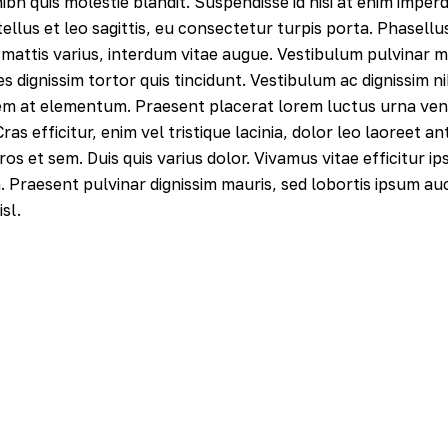
h quis molestie blandit. Suspendisse id nisi at enim imperdi
ellus et leo sagittis, eu consectetur turpis porta. Phasell
mattis varius, interdum vitae augue. Vestibulum pulvinar m
s dignissim tortor quis tincidunt. Vestibulum ac dignissim n
em at elementum. Praesent placerat lorem luctus urna vene
ras efficitur, enim vel tristique lacinia, dolor leo laoreet an
os et sem. Duis quis varius dolor. Vivamus vitae efficitur i
n. Praesent pulvinar dignissim mauris, sed lobortis ipsum au
sl.