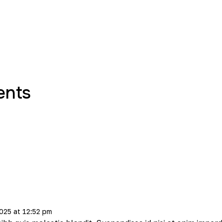
ents
2025
at
12:52 pm