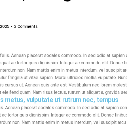
 2025
2
Comments
t felis. Aenean placerat sodales commodo. In sed odio at sapie
equat ac tortor quis dignissim. Integer ac commodo elit. Donec fi
nterdum non. Nam mattis enim in metus interdum, vel suscipit arc
icitur fringilla ut vitae sapien. Morbi ultricies mollis vulputate. Nun
elis cursus ut. Aenean quis ante est. Vestibulum nec lorem molest
eleifend quam. Nam risus lectus, rutrum ut aliquet a, gravida sed
s metus, vulputate ut rutrum nec, tempus
lis. Aenean placerat sodales commodo. In sed odio at sapien c
 ac tortor quis dignissim. Integer ac commodo elit. Donec finibus
rdum non. Nam mattis enim in metus interdum, vel suscipit arcu p